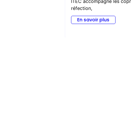
ITEC accompagne les coprop
réfection,
En savoir plus
Cours...
ITEC accompagne les coprop
réfection,
En savoir plus
Etanchéité toitures-ter
Contactez-nous