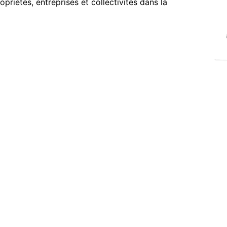
riétés, entreprises et collectivités dans la
riétés, entreprises et collectivités dans la
rasses